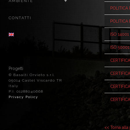
AMBIENTE
POLITICA
CONTATTI
POLITICA
ISO 14001
ISO 5000
CERTIFICA
Progetti
CERTIFIC
© Basalti Orvieto s.r.l.
05014 Castel Viscardo TR
Italy
CERTIFIC
P.I. 01288040668
Privacy Policy
CERTIFICA
<< Torna alla 